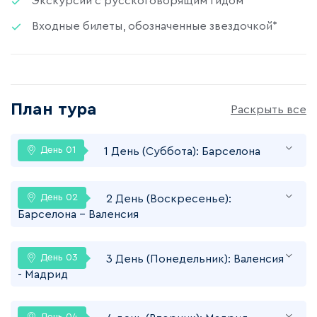
Экскурсии с русскоговорящим гидом
Входные билеты, обозначенные звездочкой*
План тура
Раскрыть все
1 День (Cуббота): Барселона
Прибытие в Барселону. Встреча в
2 День (Воскресенье):
аэропорту. Трансфер и размещение в отеле
Барселона – Валенсия
в окрестностях Барселоны или на
побережье. Свободное время. Ночь в отеле.
Завтрак. Обзорная экскурсия по Барселоне
3 День (Понедельник): Валенсия
с внешним осмотром знаменитых шедевров
- Мадрид
Антонио Гауди (храма Саграда Фамилия,
домов Мила и Батльо), а также Пасео де
Завтрак. Экскурсия по Валенсии с осмотром