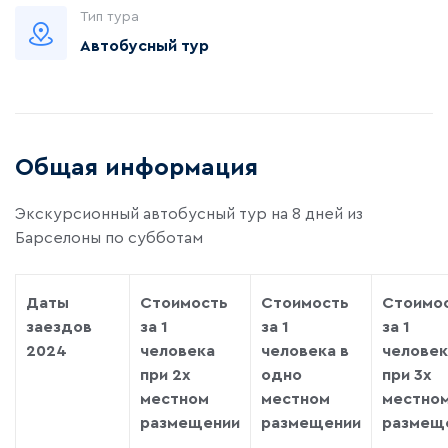
Тип тура
Автобусный тур
Общая информация
Экскурсионный автобусный тур на 8 дней из
Барселоны по субботам
Даты
Стоимость
Стоимость
Стоимо
заездов
за 1
за 1
за 1
2024
человека
человека в
человек
при 2х
одно
при 3х
местном
местном
местно
размещении
размещении
размещ