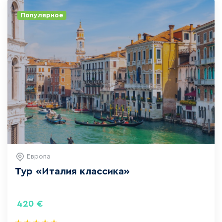
Ужин. Ночь в отеле.
Популярное
Европа
Тур «‎Италия классика»
420
€