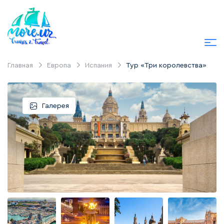
Главная
Европа
Испания
Тур «Три королевства»
Галерея