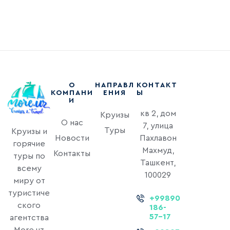
О
НАПРАВЛ
КОНТАКТ
КОМПАНИ
ЕНИЯ
Ы
И
кв 2, дом
Круизы
О нас
7, улица
Туры
Круизы и
Новости
Пахлавон
горячие
Махмуд,
Контакты
туры по
Ташкент,
всему
100029
миру от
туристиче
+99890
ского
186-
57-17
агентства
More.uz