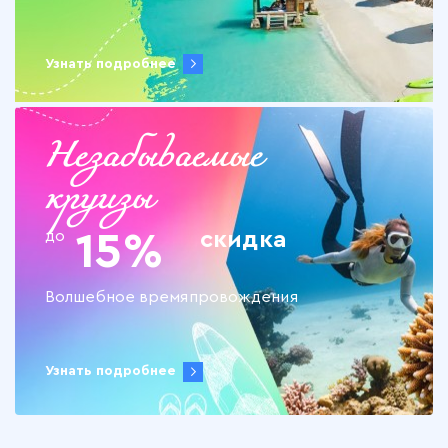
Узнать подробнее
Незабываемые
круизы
до
15%
скидка
Волшебное времяпровождения
Узнать подробнее