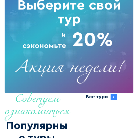
Выберите свой
тур
20%
и
сэкономьте
Акция недели!
Все туры
Советуем
ознакомиться
Популярны
е туры