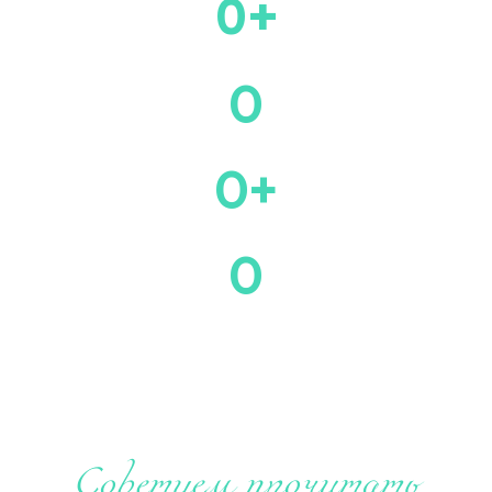
0
+
счастливых клиентов
0
стран для посещения
0
+
лет опыта
0
человек в команде
Советуем прочитать