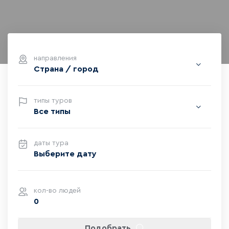
направления
Страна / город
типы туров
Все типы
даты тура
кол-во людей
0
Подобрать