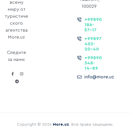
всему
100029
миру от
туристиче
+99890
ского
186-
57-17
агентства
More.uz
+99897
402-
20-40
Следите
+99890
за нами:
348-
14-89
info@more.uz
Copyright © 2024
More.uz
. Все права защищены.