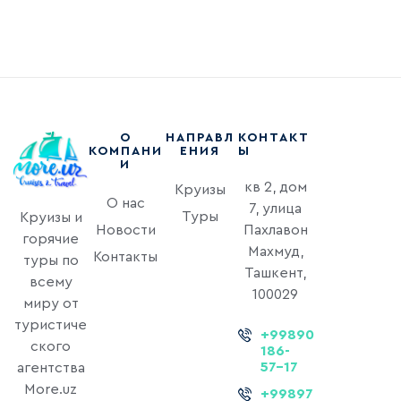
О
НАПРАВЛ
КОНТАКТ
КОМПАНИ
ЕНИЯ
Ы
И
кв 2, дом
Круизы
О нас
7, улица
Туры
Круизы и
Новости
Пахлавон
горячие
Махмуд,
Контакты
туры по
Ташкент,
всему
100029
миру от
туристиче
+99890
ского
186-
57-17
агентства
More.uz
+99897