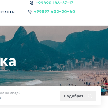
+99890 186-57-17
+99897 402-20-40
НТАКТЫ
ска
кол-во людей
Подобрать
0