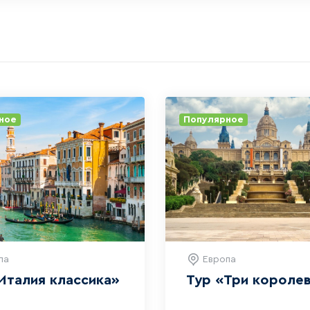
ное
Популярное
па
Европа
‎Италия классика»
Тур «Три короле