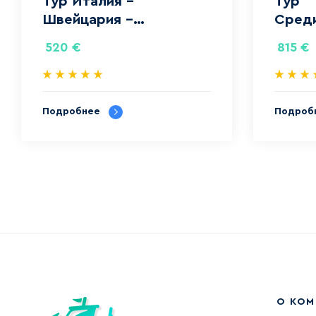
Тур Италия –
Тур
Швейцария –
Сред
Княжество
сказк
520
€
815
€
Лихтенштейн
Подробнее
Подроб
О КО