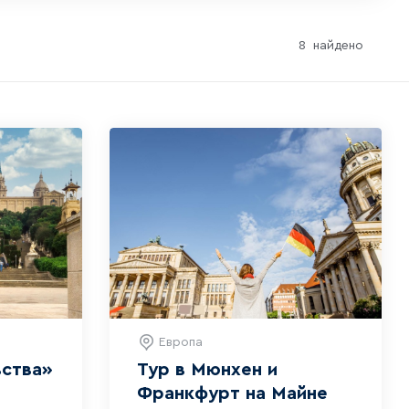
8
найдено
Европа
вства»
Тур в Мюнхен и
Франкфурт на Майне