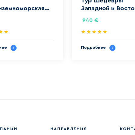
Тур Шедевры
иземноморская
Западной и Вост
а
Европы
940
€
нее
Подробнее
МПАНИИ
НАПРАВЛЕНИЯ
КОНТ