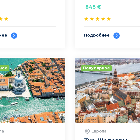
845
€
нее
Подробнее
ное
Популярное
па
Европа