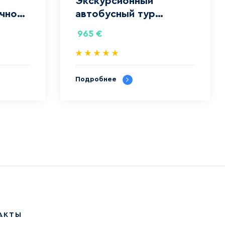
Экскурсионный
очной
автобусный тур
«Испанская Серенада»‎
965
€
из Барселоны
Подробнее
АКТЫ