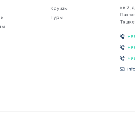
кв 2, 
Круизы
Пахла
ти
Туры
Ташкен
ты
+9
+9
+9
in