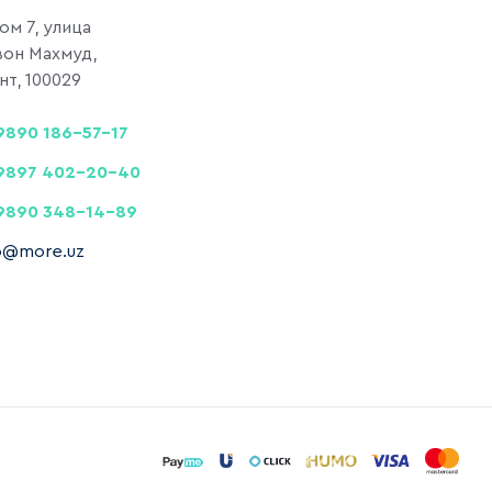
дом 7, улица
вон Махмуд,
т, 100029
9890 186-57-17
9897 402-20-40
9890 348-14-89
fo@more.uz