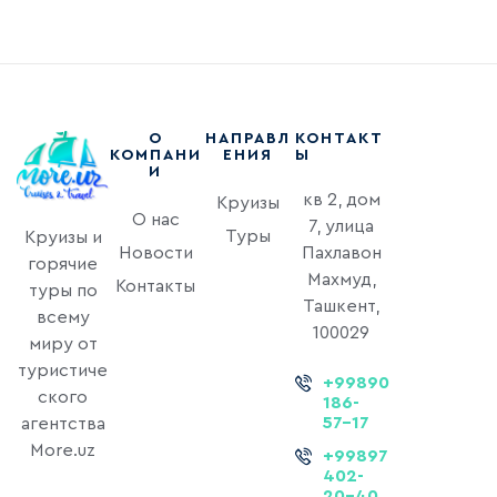
О
НАПРАВЛ
КОНТАКТ
КОМПАНИ
ЕНИЯ
Ы
И
кв 2, дом
Круизы
О нас
7, улица
Туры
Круизы и
Новости
Пахлавон
горячие
Махмуд,
Контакты
туры по
Ташкент,
всему
100029
миру от
туристиче
+99890
ского
186-
57-17
агентства
More.uz
+99897
402-
20-40