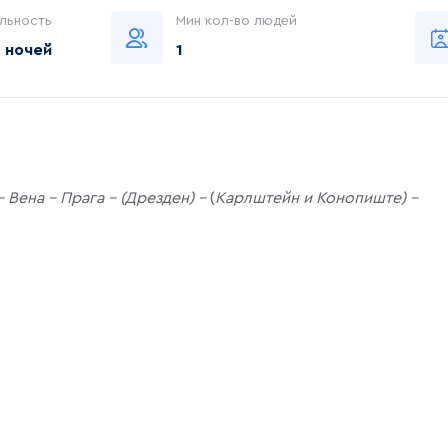
льность
Мин кол-во людей
 ночей
1
 Вена – Прага - (Дрезден) –
(
Карлштейн и Конопиште) –