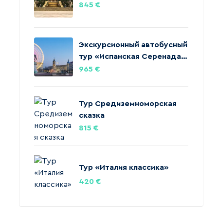
845
€
Экскурсионный автобусный
тур «Испанская Серенада»‎
из Барселоны
965
€
Тур Средиземноморская
сказка
815
€
Тур «‎Италия классика»
420
€